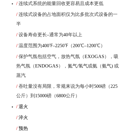
/
连续式系统的能量回收更容易且成本更低
/
连续式设备的占地面积仅为比多批次式设备的一
半
/
设备寿命更长
–
通常为
40
年以上
/
温度范围为
400
℉
–
2250
℉
（
200
℃
–
1200
℃
）
/
保护气氛包括空气，放热气氛（
EXOGAS
），吸
热气氛（
ENDOGAS
），氮气
/
氢气或氨（氨气
)
或
蒸汽
/
吞吐量没有局限，常规来说为每小时
500
磅（
225
公斤）到
15000
磅（
6800
公斤）
/
退火
/
淬火
/
预热