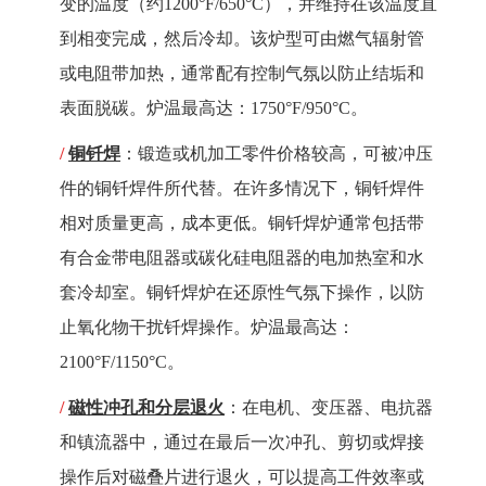
变的温度（约
1200
°
F/650
°
C
），并维持在该温度直
到相变完成，然后冷却。该炉型可由燃气辐射管
或电阻带加热，通常配有控制气氛以防止结垢和
表面脱碳。炉温最高达：
1750
°
F/950
°
C
。
/
铜钎焊
：锻造或机加工零件价格较高，可被冲压
件的铜钎焊件所代替。在许多情况下，铜钎焊件
相对质量更高，成本更低。铜钎焊炉通常包括带
有合金带电阻器或碳化硅电阻器的电加热室和水
套冷却室。铜钎焊炉在还原性气氛下操作，以防
止氧化物干扰钎焊操作。炉温最高达：
2100
°
F/1150
°
C
。
/
磁性冲孔和分层退火
：在电机、变压器、电抗器
和镇流器中，通过在最后一次冲孔、剪切或焊接
操作后对磁叠片进行退火，可以提高工件效率或