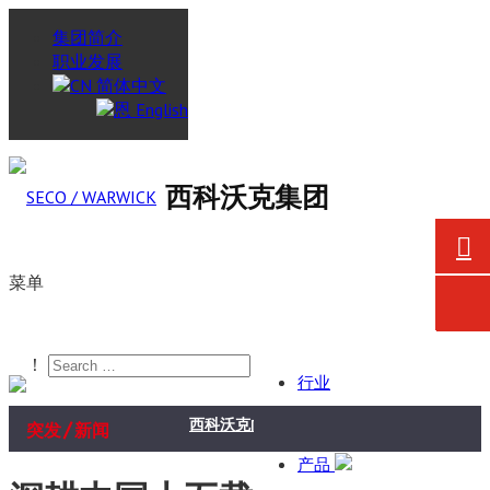
集团简介
职业发展
简体中文
English
西科沃克集团
菜单
！
行业
/
西科沃克向戈德瑞吉企业集团航空航天业务交付
突发
新闻
产品