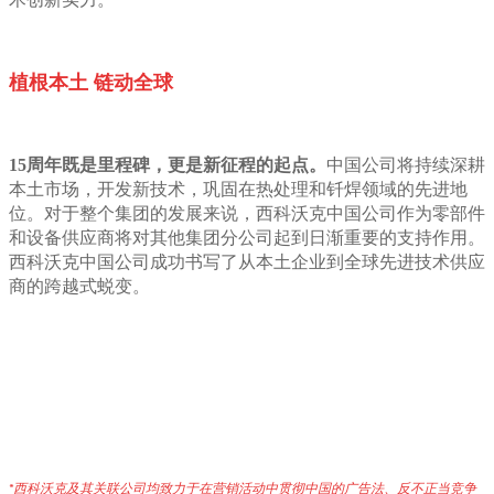
植根本土 链动全球
15周年既是里程碑，更是新征程的起点。
中国公司将持续深耕
本土市场，开发新技术，巩固在热处理和钎焊领域的先进地
位。对于整个集团的发展来说，西科沃克中国公司作为零部件
和设备供应商将对其他集团分公司起到日渐重要的支持作用。
西科沃克中国公司成功书写了从本土企业到全球先进技术供应
商的跨越式蜕变。
*西科沃克及其关联公司均致力于在营销活动中贯彻中国的广告法、反不正当竞争