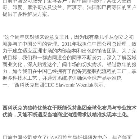
目前中国公司服务于全球客户
，除中国市场外，其还为墨西
哥、印度、摩洛哥以及波兰、西班牙、法国和巴西等国的客户
提供了多种解决方案。
“这个周年庆对我来说意义非凡，因为我有幸几乎从创立之初
就参与了中国公司的管理。2011年我担任中国公司总经理，致
力于建立适应亚洲市场的内部架构和出色的销售团队。为了完
成目标，我们和一群志同道合的同事不断努力，深入了解区域
商业文化，深入贴近这个广阔市场的切实需求。经过数年的努
力，
如今我们在中国已经拥有了配备完整装配流程的工厂，掌
握多种技术工艺，并通过系统培训确保全球产品标准统
一。
”西科沃克集团CEO Sławomir Wozniak表示。
西科沃克的独特优势在于既能保持集团全球化布局与专业技术
优势，又能不断适应当地商业沟通需求以精准实现本土化。
目前中国公司成立了CAB可控气氛钎焊研发中心，年产能可