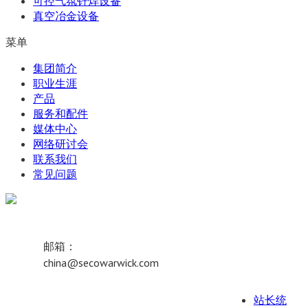
可控气氛钎焊设备
真空冶金设备
菜单
集团简介
职业生涯
产品
服务和配件
媒体中心
网络研讨会
联系我们
常见问题
邮箱：
china@secowarwick.com
站长统