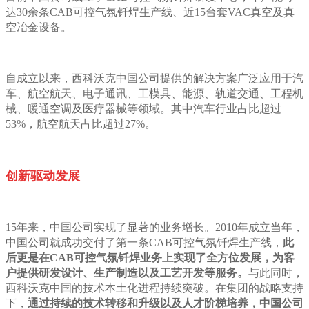
达30余条CAB可控气氛钎焊生产线、近15台套VAC真空及真
空冶金设备
。
自成立以来，西科沃克中国公司提供的解决方案广泛应用于汽
车、航空航天、电子通讯、工模具、能源、轨道交通、工程机
械、暖通空调及医疗器械等领域。其中汽车行业占比超过
53%，航空航天占比超过27%。
创新驱动发展
15年来，中国公司实现了显著的业务增长。2010年成立当年，
中国公司就成功交付了第一条CAB可控气氛钎焊生产线，
此
后更是在CAB可控气氛钎焊业务上实现了全方位发展，为客
户提供研发设计、生产制造以及工艺开发等服务。
与此同时，
西科沃克中国的技术本土化进程持续突破。在集团的战略支持
下，
通过持续的技术转移和升级以及人才阶梯培养，中国公司