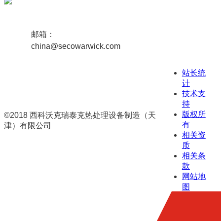
邮箱：
china@secowarwick.com
站长统
计
技术支
持
版权所
©2018 西科沃克瑞泰克热处理设备制造（天
有
津）有限公司
相关资
津ICP备19008656号-1
联网备案号
质
12011102000807
相关条
款
网站地
图