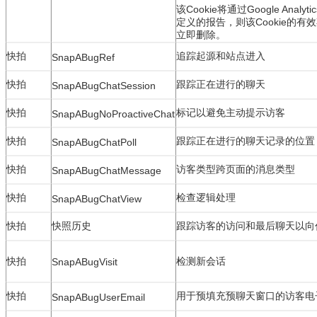
该Cookie将通过Google An
定义的报告，则该Cookie的有
立即删除。
快拍
追踪起源和站点进入
SnapABugRef
快拍
跟踪正在进行的聊天
SnapABugChatSession
快拍
标记以避免主动提示访客
SnapABugNoProactiveChat
快拍
跟踪正在进行的聊天记录的位置
SnapABugChatPoll
快拍
访客类型跨页面的消息类型
SnapABugChatMessage
快拍
检查逻辑处理
SnapABugChatView
快拍
快照历史
跟踪访客的访问和最后聊天以向
快拍
检测新会话
SnapABugVisit
快拍
用于预填充预聊天窗口的访客电
SnapABugUserEmail