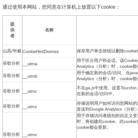
通过使用本网站，您同意在计算机上放置以下cookie：
提
供
名称
者
山高/华威
保存用户单击按钮以删除cooki
CookieHintDismiss
用于区分用户和会话。
该Cooki
谷歌分析
__utma
Analytics（分析）时，cooki
用于确定新的会话/访问。
当jav
谷歌分析
__utmb
Analytics（分析）时，cooki
不在ga.js中使用。
设置与urchi
谷歌分析
__utmc
在新的会话/访问中。
存储说明用户如何访问您网站的
谷歌分析
__utmz
发送到Google Analytics（
用于存储访问者级别的自定义变
时，将创建此cookie。
此cook
cookie都会更新。
谷歌分析
__utmv