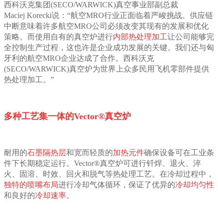
西科沃克集团(SECO/WARWICK)真空事业部副总裁
Maciej Korecki说：“航空MRO行业正面临着严峻挑战。供应链
中断意味着许多航空MRO公司必须改变其现有的发展和优化
策略。而使用自有的真空炉进行
内部热处理加工
让公司能够完
全控制生产过程，这也许是企业成功发展的关键。我们还与匈
牙利的航空MRO企业达成了合作。西科沃克
(SECO/WARWICK)真空炉为世界上众多民用飞机零部件提供
热处理加工。”
多种工艺集一体的Vector®真空炉
耐用的
石墨隔热层
和宽而轻质的
加热元件
确保设备可在工业条
件下长期稳定运行。Vector®真空炉可进行钎焊、退火、淬
火、固溶、时效、回火和脱气等热处理工艺。在冷却过程中，
独特的喷嘴布局
进行冷却气体循环，保证了优异的
冷却均匀性
和良好的
冷却速率
。