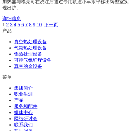
加热器与模壳可在浇注后通过专用轨道小车水平移出铸型室实
现出炉。
详细信息
1
2
3
4
5
6
7
8
9
10
下一页
产品
真空热处理设备
气氛热处理设备
铝热处理设备
可控气氛钎焊设备
真空冶金设备
菜单
集团简介
职业生涯
产品
服务和配件
媒体中心
网络研讨会
联系我们
常见问题