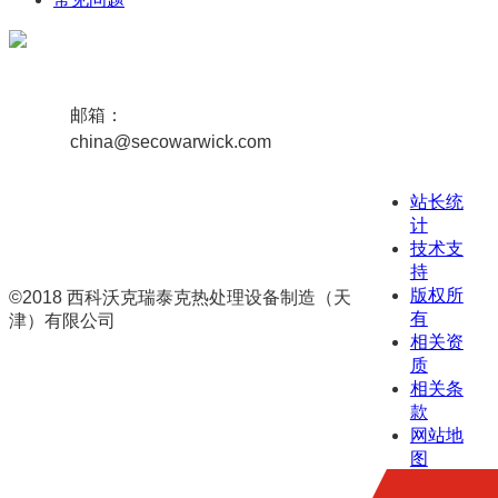
邮箱：
china@secowarwick.com
站长统
计
技术支
持
版权所
©2018 西科沃克瑞泰克热处理设备制造（天
有
津）有限公司
相关资
津ICP备19008656号-1
联网备案号
质
12011102000807
相关条
款
网站地
图