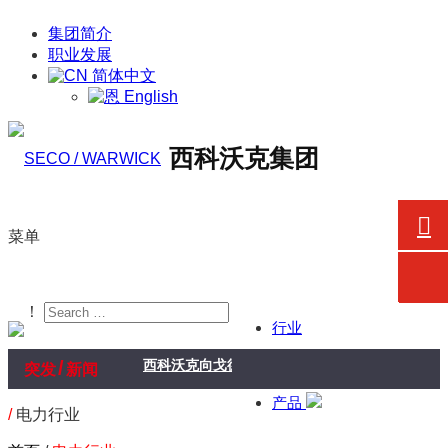
集团简介
职业发展
简体中文
English
西科沃克集团
菜单
！
行业
/
西科沃克向戈德瑞吉企业集团航空航天业务交付真空
突发
新闻
产品
/
电力行业