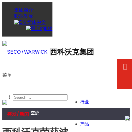
集团简介
职业发展
简体中文
English
西科沃克集团
菜单
！
行业
航天业务交付真空炉
/
突发
新闻
产品