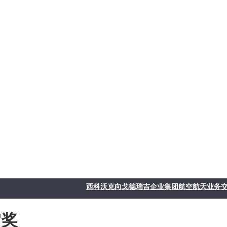
西科沃克向戈德瑞吉企业集团航空航天业务交付
"奖