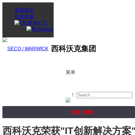
集团简介
职业发展
简体中文
English
西科沃克集团
菜单
！
/
突发
新闻
西科沃克荣获"IT创新解决方案