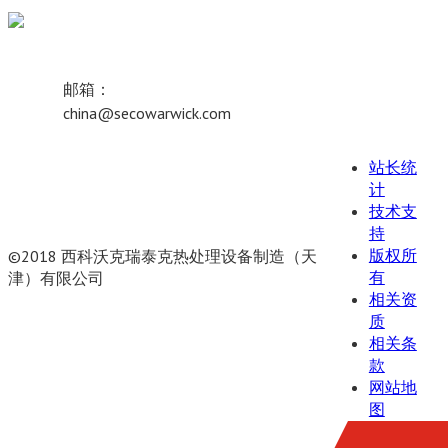
邮箱：
china@secowarwick.com
站长统
计
技术支
持
版权所
©2018 西科沃克瑞泰克热处理设备制造（天
有
津）有限公司
相关资
津ICP备19008656号-1
联网备案号
质
12011102000807
相关条
款
网站地
图