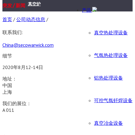
空航天业务交付真空炉
/
突发
新闻
产品
首页
/
公司动态信息
/
联系我们:
真空热处理设备
China@secowarwick.com
气氛热处理设备
细节
2020年8月12-14日
铝热处理设备
地址：
中国
上海
可控气氛钎焊设备
我们的展位：
A 011
真空冶金设备