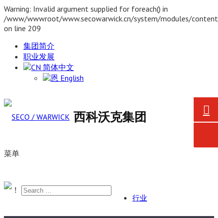
Warning: Invalid argument supplied for foreach() in
/www/wwwroot/www.secowarwick.cn/system/modules/content/
on line 209
集团简介
职业发展
简体中文
English
西科沃克集团
菜单
！
行业