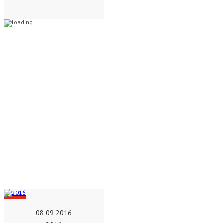
08 09 2016