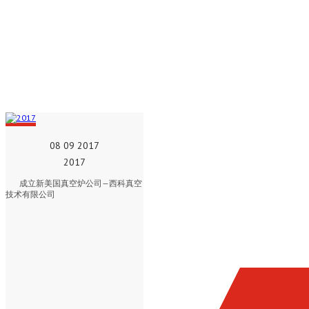
08 09 2017
2017
成立新美国真空炉公司—西科真空
技术有限公司