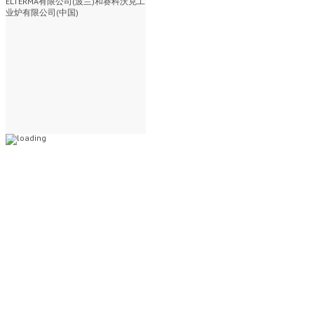
ELTERMA有限公司(波兰)和赛科沃克工
业炉有限公司(中国)