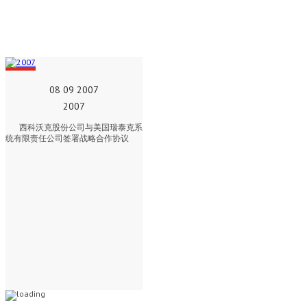
08 09 2007
2007
西科沃克股份公司与美国瑞泰克系
统有限责任公司签署战略合作协议