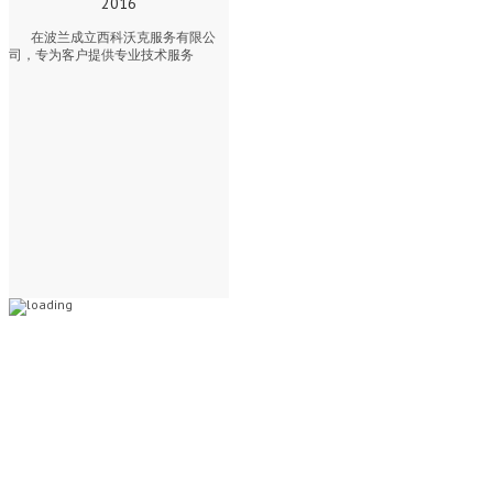
2016
在波兰成立西科沃克服务有限公
司，专为客户提供专业技术服务