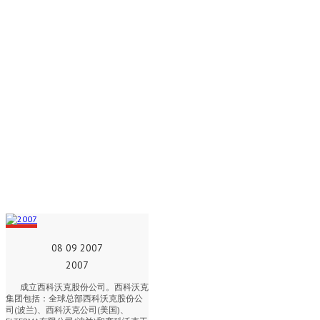
08 09 2007
2007
成立西科沃克股份公司。西科沃克
集团包括：全球总部西科沃克股份公
司(波兰)、西科沃克公司(美国)、