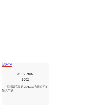
08 09 2002
2002
西科沃克收购CAMLAW有限公司的
知识产权