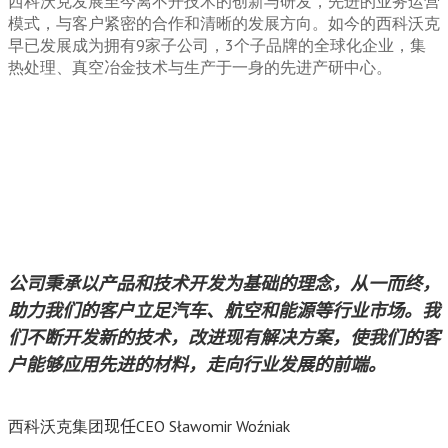
西科沃克发展至今离不开技术的创新与研发，先进的业务运营
模式，与客户紧密的合作和清晰的发展方向。如今的西科沃克
早已发展成为拥有9家子公司，3个子品牌的全球化企业，集
热处理、真空冶金技术与生产于一身的先进产研中心。
公司秉承以产品和技术开发为基础的理念，从一而终，
助力我们的客户立足汽车、航空和能源等行业市场。我
们不断开发新的技术，改进现有解决方案，使我们的客
户能够应用先进的材料，走向行业发展的前端。
西科沃克集团
现任CEO
Sławomir Woźniak