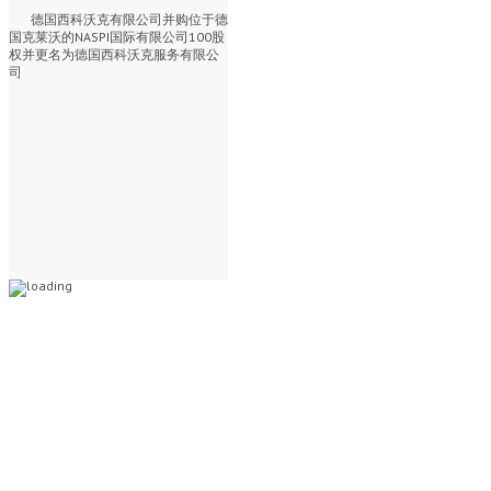
德国西科沃克有限公司并购位于德
国克莱沃的NASPI国际有限公司100股
权并更名为德国西科沃克服务有限公
司