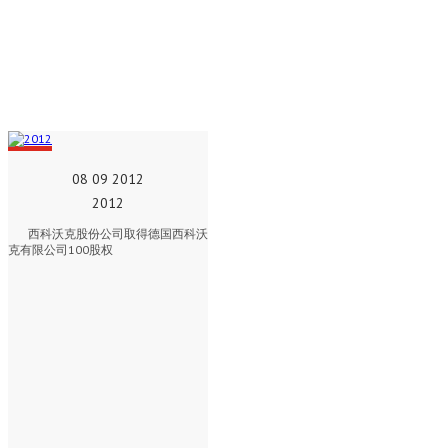
08 09 2012
2012
西科沃克股份公司取得德国西科沃
克有限公司100股权