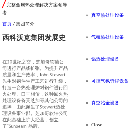
/
完整金属热处理解决方案领导
者
真空热处理设备
首页
/
集团简介
西科沃克集团发展史
气氛热处理设备
铝热处理设备
在20世纪之交，芝加哥软轴公
司进行产品线扩张。为提升产品
质量和生产效率，John Stewart
可控气氛钎焊设备
先生对钢件生产工艺进行升级，
打造一台热处理炉对钢件进行回
火处理。口耳相传，这种回火热
处理设备备受芝加哥其他公司的
真空冶金设备
追捧，由此诞生了Stewart热处
理设备事业部。芝加哥软轴公司
在此基础上扩大经营，创立
Close
了“Sunbeam”品牌。