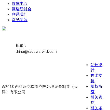
媒体中心
网络研讨会
联系我们
常见问题
邮箱：
china@secowarwick.com
站长统
计
技术支
持
版权所
©2018 西科沃克瑞泰克热处理设备制造（天
有
津）有限公司
相关资
津ICP备19008656号-1
联网备案号
质
12011102000807
相关条